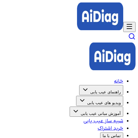
خانه
راهنمای عیب یابی
ویدیو های عیب یابی
آموزش مبانی عیب یابی
شبیه ساز عیب یابی
خرید اشتراک
تماس با ما