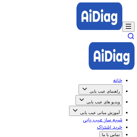
خانه
راهنمای عیب یابی
ویدیو های عیب یابی
آموزش مبانی عیب یابی
شبیه ساز عیب یابی
خرید اشتراک
تماس با ما