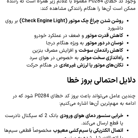
وجود کد خطای P0284 معمولاً با علائم زیر همراه است که راننده
ممکن است آن‌ها را هنگام رانندگی مشاهده کند:
روشن شدن چراغ چک موتور (Check Engine Light)
بر روی
داشبورد
کاهش قدرت موتور
و ضعف در عملکرد خودرو
نوسان در دور موتور
به ویژه هنگام درجا
کاهش راندمان سوخت
و افزایش مصرف بنزین
راه‌اندازی سخت موتور
به خصوص در هوای سرد
تکان‌های موتور یا لرزش غیرعادی
در هنگام حرکت
دلایل احتمالی بروز خطا
چندین عامل می‌تواند باعث بروز کد خطای P0284 شود که در
ادامه به مهم‌ترین آن‌ها اشاره می‌کنیم:
خرابی سنسور دمای هوای ورودی
بانک 2 که سیگنال نادرست
یا قطع ارسال می‌کند.
اتصال الکتریکی یا سیم‌کشی معیوب
مخصوصاً قطعی سیم‌ها