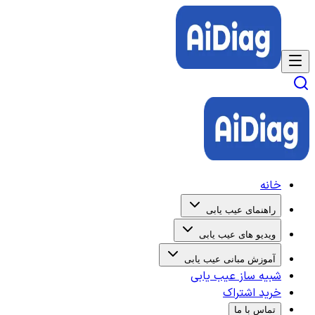
خانه
راهنمای عیب یابی
ویدیو های عیب یابی
آموزش مبانی عیب یابی
شبیه ساز عیب یابی
خرید اشتراک
تماس با ما