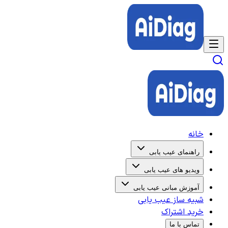
خانه
راهنمای عیب یابی
ویدیو های عیب یابی
آموزش مبانی عیب یابی
شبیه ساز عیب یابی
خرید اشتراک
تماس با ما