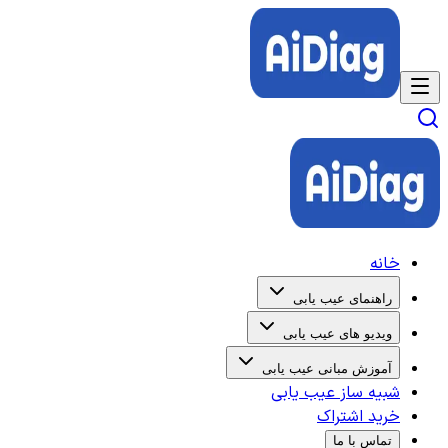
خانه
راهنمای عیب یابی
ویدیو های عیب یابی
آموزش مبانی عیب یابی
شبیه ساز عیب یابی
خرید اشتراک
تماس با ما