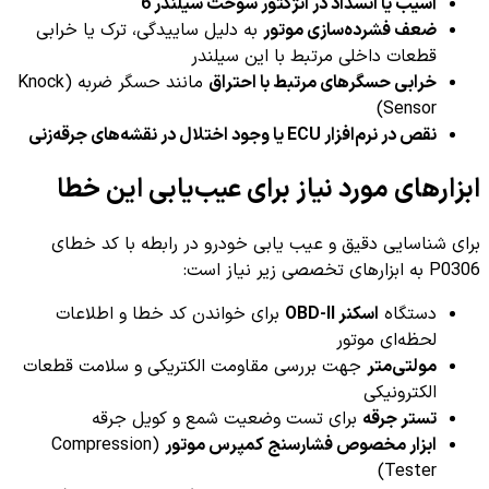
آسیب یا انسداد در انژکتور سوخت سیلندر 6
ضعف فشرده‌سازی موتور
به دلیل ساییدگی، ترک یا خرابی
قطعات داخلی مرتبط با این سیلندر
خرابی حسگرهای مرتبط با احتراق
مانند حسگر ضربه (Knock
Sensor)
نقص در نرم‌افزار ECU یا وجود اختلال در نقشه‌های جرقه‌زنی
ابزارهای مورد نیاز برای عیب‌یابی این خطا
برای شناسایی دقیق و عیب یابی خودرو در رابطه با کد خطای
P0306 به ابزارهای تخصصی زیر نیاز است:
دستگاه
اسکنر OBD-II
برای خواندن کد خطا و اطلاعات
لحظه‌ای موتور
مولتی‌متر
جهت بررسی مقاومت الکتریکی و سلامت قطعات
الکترونیکی
تستر جرقه
برای تست وضعیت شمع و کویل جرقه
ابزار مخصوص فشارسنج کمپرس موتور
(Compression
Tester)