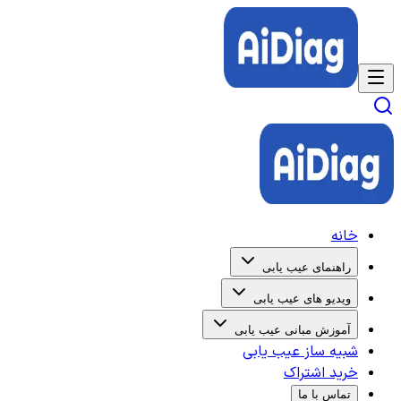
خانه
راهنمای عیب یابی
ویدیو های عیب یابی
آموزش مبانی عیب یابی
شبیه ساز عیب یابی
خرید اشتراک
تماس با ما