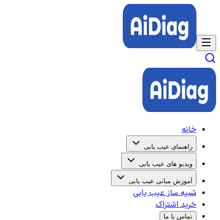
خانه
راهنمای عیب یابی
ویدیو های عیب یابی
آموزش مبانی عیب یابی
شبیه ساز عیب یابی
خرید اشتراک
تماس با ما