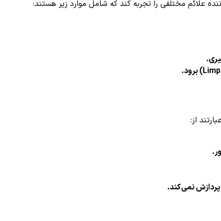
یری.
ر.