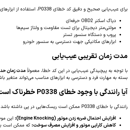
برای عیب‌یابی صحیح و دقیق کد خطای P0338، استفاده از ابزارهای زیر ضروری است:
دیاگ اسکنر OBD2 حرفه‌ای
مولتی‌متر دیجیتال برای تست مقاومت و ولتاژ سیم‌ها
پروب و دستگاه سنسور تستر
ابزارهای مکانیکی جهت دسترسی به سنسور خودرو
مدت زمان تقریبی عیب‌یابی
با توجه به پیچیدگی عیب‌یابی در این کد خطا، معمولاً
مدت زمان حدود ۳۰ دقیقه تا ۱
بسته به مهارت فرد و دسترسی به ابزارهای مناسب می‌تواند متغیر باش
آیا رانندگی با وجود خطای P0338 خطرناک است؟
رانندگی با خطای P0338 ممکن است ریسک‌هایی در پی داشته باشد که به شرح زیر است:
افزایش احتمال ضربه زدن موتور (Engine Knocking):
این موض
کاهش کارایی موتور و افزایش مصرف سوخت:
که ممکن است به 