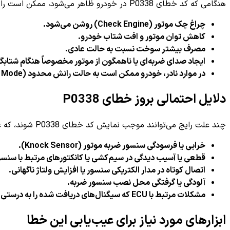
هنگامی که کد خطای P0338 در خودرو ظاهر می‌شود، ممکن است راننده علائم مختلفی را تجربه کند که شامل موارد زیر هستند:
چراغ چک موتور (Check Engine) روشن می‌شود.
کاهش توان موتور و افت شتاب خودرو.
مصرف بیشتر سوخت نسبت به حالت عادی.
ایجاد صدای ضربه‌ای یا ناهمگون از موتور مخصوصاً هنگام شتابگ
در موارد نادر، خودرو ممکن است به حالت رانش محدود (Limp Mode) برود.
دلایل احتمالی بروز خطای P0338
چند علت رایج می‌توانند موجب نمایش کد خطای P0338 شوند، که عبارتند از:
خرابی یا فرسودگی سنسور ضربه موتور (Knock Sensor).
قطعی یا آسیب دیدگی در سیم‌کشی یا کانکتورهای مرتبط با سنسو
اتصال کوتاه در مدار الکتریکی سنسور یا افزایش ولتاژ ناگهانی.
آلودگی یا گرفتگی محل نصب سنسور ضربه.
مشکلات مرتبط با ECU که سیگنال‌های دریافت شده را به درستی پردازش نمی‌کند.
ابزارهای مورد نیاز برای عیب‌یابی این خطا