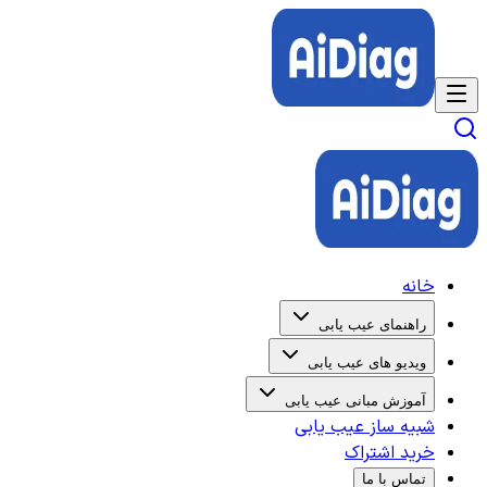
خانه
راهنمای عیب یابی
ویدیو های عیب یابی
آموزش مبانی عیب یابی
شبیه ساز عیب یابی
خرید اشتراک
تماس با ما