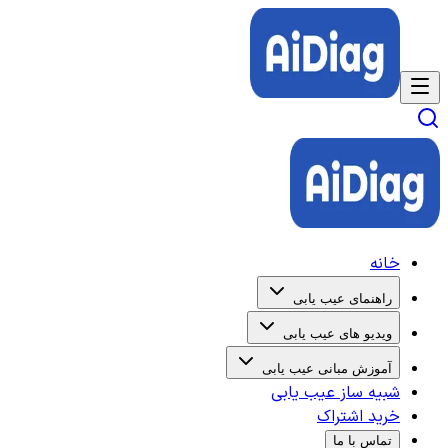
خانه
راهنمای عیب یابی
ویدیو های عیب یابی
آموزش مبانی عیب یابی
شبیه ساز عیب یابی
خرید اشتراک
تماس با ما