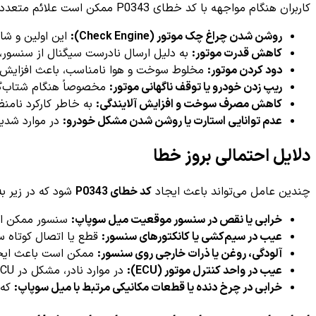
کاربران هنگام مواجهه با کد خطای P0343 ممکن است علائم متعددی را تجربه کنند که شامل موارد زیر است:
روشن شدن چراغ چک موتور (Check Engine):
این اولین و شا
کاهش قدرت موتور:
به دلیل ارسال نادرست سیگنال از سنسور،
دود کردن موتور:
مخلوط سوخت و هوا نامناسب، باعث افزایش 
ریپ زدن خودرو یا توقف ناگهانی موتور:
مخصوصاً هنگام شتاب‌گیر
کاهش مصرف سوخت و افزایش آلایندگی:
به خاطر کارکرد نامن
عدم توانایی استارت یا روشن شدن مشکل خودرو:
در موارد شدی
دلایل احتمالی بروز خطا
چندین عامل می‌تواند باعث ایجاد
کد خطای P0343
شود که در زیر به
خرابی یا نقص در سنسور موقعیت میل سوپاپ:
سنسور ممکن است
عیب در سیم‌کشی یا کانکتورهای سنسور:
قطع یا اتصال کوتاه سی
آلودگی، روغن یا ذرات خارجی روی سنسور:
ممکن است باعث ایجا
عیب در واحد کنترل موتور (ECU):
در موارد نادر، مشکل در ECU می‌تواند منجر به ثبت این کد خطا شود.
خرابی در چرخ دنده یا قطعات مکانیکی مرتبط با میل سوپاپ:
که 