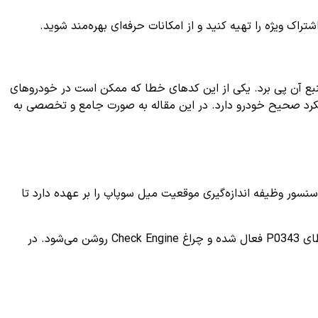
ک ویژه را تهیه کنید و از امکانات حرفه‌ای بهره‌مند شوید.
ع آن پی برد. یکی از این کدهای خطا که ممکن است در خودروهای
رد صحیح خودرو دارد. در این مقاله به صورت جامع و تخصصی به
ور موقعیت میل سوپاپ (Camshaft Position Sensor Circuit - High Input) است. این سنسور وظیفه اندازه‌گیری موقعیت میل سوپاپ را بر عهده دارد تا
وقتی ECU (واحد کنترل موتور) سیگنال دریافتی از این سنسور را غیرعادی یا با ولتاژ بالاتر از حد مجاز (High Input) تشخیص دهد، کد خطای P0343 فعال شده و چراغ Check Engine روشن می‌شود. در