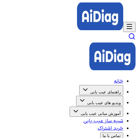
خانه
راهنمای عیب یابی
ویدیو های عیب یابی
آموزش مبانی عیب یابی
شبیه ساز عیب یابی
خرید اشتراک
تماس با ما