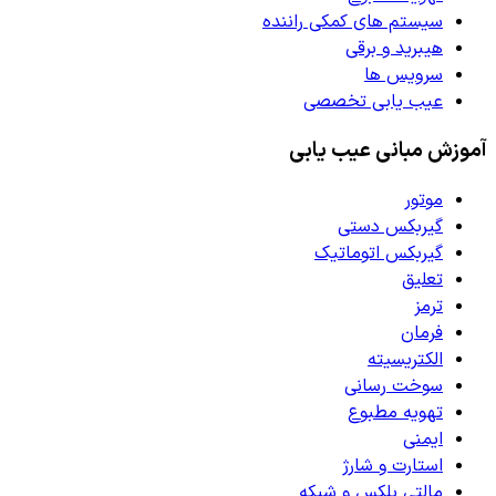
سیستم های کمکی راننده
هیبرید و برقی
سرویس ها
عیب یابی تخصصی
آموزش مبانی عیب یابی
موتور
گیربکس دستی
گیربکس اتوماتیک
تعلیق
ترمز
فرمان
الکتریسیته
سوخت رسانی
تهویه مطبوع
ایمنی
استارت و شارژ
مالتی پلکس و شبکه