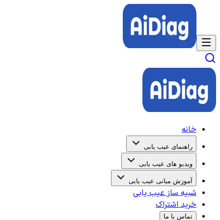
خانه
راهنمای عیب یابی
ویدیو های عیب یابی
آموزش مبانی عیب یابی
شبیه ساز عیب یابی
خرید اشتراک
تماس با ما