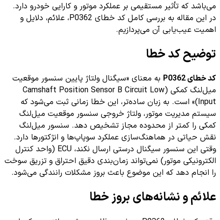
می‌باشد که تأثیر مستقیمی بر عملکرد موتور و کارایی خودرو دارد.
در این مقاله به بررسی کامل کد خطای P0362، علائم، دلایل و
اهمیت عیب‌یابی آن می‌پردازیم.
توضیح کد خطا
کد خطای P0362
به معنای «سیگنال ولتاژ پایین سنسور موقعیت
میل‌لنگ کمکی (Camshaft Position Sensor B Circuit Low
Input)» است. به زبان ساده‌تر، این خطا زمانی ثبت می‌شود که
سیستم مدیریت موتور، ولتاژ خروجی سنسور موقعیت میل‌لنگ
کمکی را کمتر از محدوده مجاز تشخیص دهد. سنسور میل‌لنگ
نقش حیاتی در هماهنگ‌سازی عملکرد سوپاپ‌ها و انژکتورها دارد.
وقتی این سنسور سیگنال درستی ارسال نکند، ECU (واحد کنترل
الکترونیکی موتور) نمی‌تواند زمان‌بندی دقیق احتراق و تزریق سوخت
را انجام دهد که این موضوع باعث بروز مشکلات رانندگی می‌شود.
علائم و نشانه‌های بروز خطا