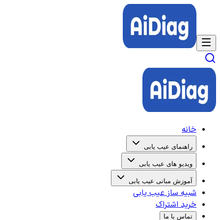
خانه
راهنمای عیب یابی
ویدیو های عیب یابی
آموزش مبانی عیب یابی
شبیه ساز عیب یابی
خرید اشتراک
تماس با ما