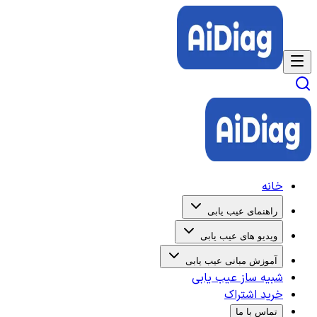
خانه
راهنمای عیب یابی
ویدیو های عیب یابی
آموزش مبانی عیب یابی
شبیه ساز عیب یابی
خرید اشتراک
تماس با ما