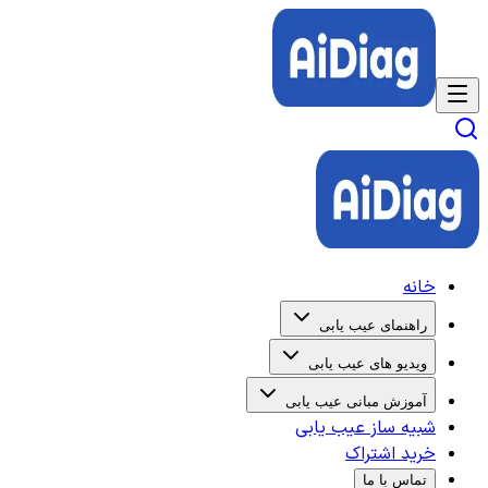
خانه
راهنمای عیب یابی
ویدیو های عیب یابی
آموزش مبانی عیب یابی
شبیه ساز عیب یابی
خرید اشتراک
تماس با ما