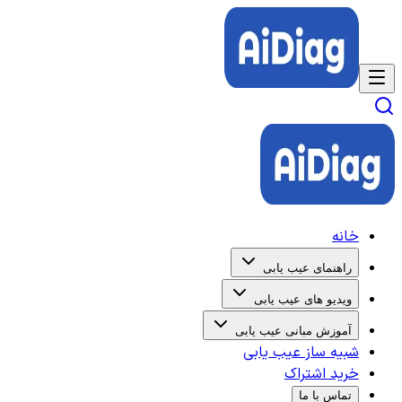
خانه
راهنمای عیب یابی
ویدیو های عیب یابی
آموزش مبانی عیب یابی
شبیه ساز عیب یابی
خرید اشتراک
تماس با ما