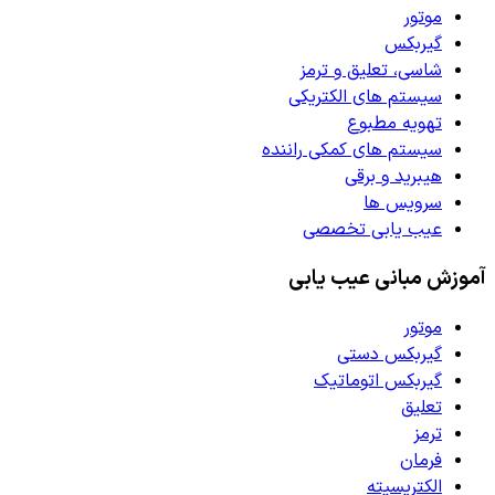
موتور
گیربکس
شاسی، تعلیق و ترمز
سیستم های الکتریکی
تهویه مطبوع
سیستم های کمکی راننده
هیبرید و برقی
سرویس ها
عیب یابی تخصصی
آموزش مبانی عیب یابی
موتور
گیربکس دستی
گیربکس اتوماتیک
تعلیق
ترمز
فرمان
الکتریسیته