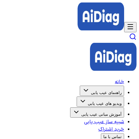
خانه
راهنمای عیب یابی
ویدیو های عیب یابی
آموزش مبانی عیب یابی
شبیه ساز عیب یابی
خرید اشتراک
تماس با ما