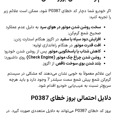
اگر خودرو شما دچار کد خطای P0387 شود، ممکن است علائم زیر
را تجربه کنید:
سخت روشن شدن موتور در هوای سرد
به دلیل عدم عملکرد
صحیح شمع گرم‌کن;
افزایش دود سیاه یا سفید
در اگزوز هنگام استارت زدن;
افت قدرت موتور
در هنگام راه‌اندازی اولیه؛
کاهش شتاب یا پاسخگویی موتور
پس از روشن شدن خودرو؛
روشن شدن چراغ چک موتور (Check Engine)
روی داشبورد؛
بلند شدن بوی سوخت ناقص
از اگزوز.
این علائم معمولاً به خوبی نشان می‌دهند که مشکلی در سیستم
گرم‌کن شمع پیش شمع سمت سیلندر 7 وجود دارد و باید هرچه
سریع‌تر نسبت به عیب‌یابی خودرو اقدام شود.
دلایل احتمالی بروز خطای P0387
بروز کد خطای P0387 می‌تواند به دلایل متعددی صورت گیرد. در