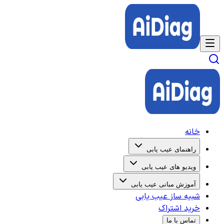
خانه
راهنمای عیب یابی
ویدیو های عیب یابی
آموزش مبانی عیب یابی
شبیه ساز عیب یابی
خرید اشتراک
تماس با ما