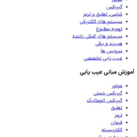
گیربکس
شاسی، تعلیق و ترمز
سیستم های الکتریکی
تهویه مطبوع
سیستم های کمکی راننده
هیبرید و برقی
سرویس ها
عیب یابی تخصصی
آموزش مبانی عیب یابی
موتور
گیربکس دستی
گیربکس اتوماتیک
تعلیق
ترمز
فرمان
الکتریسیته