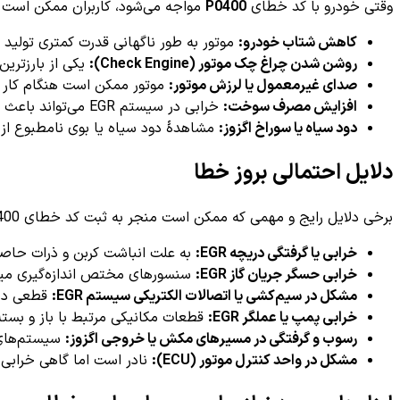
وقتی خودرو با کد خطای
P0400
مواجه می‌شود، کاربران ممکن است علائم
کاهش شتاب خودرو:
موتور به طور ناگهانی قدرت کمتری تولید
روشن شدن چراغ چک موتور (Check Engine):
یکی از بارزتری
صدای غیرمعمول یا لرزش موتور:
موتور ممکن است هنگام کار 
افزایش مصرف سوخت:
خرابی در سیستم EGR می‌تواند باعث کاهش بهره‌وری سوخت و افزایش مصرف آن شود.
دود سیاه یا سوراخ اگزوز:
مشاهدۀ دود سیاه یا بوی نامطبوع از
دلایل احتمالی بروز خطا
برخی دلایل رایج و مهمی که ممکن است منجر به ثبت کد خطای P0400 در خودرو شوند عبارتند از:
خرابی یا گرفتگی دریچه EGR:
به علت انباشت کربن و ذرات حاصل 
خرابی حسگر جریان گاز EGR:
سنسورهای مختص اندازه‌گیری میز
مشکل در سیم‌کشی یا اتصالات الکتریکی سیستم EGR:
قطعی در کا
خرابی پمپ یا عملگر EGR:
قطعات مکانیکی مرتبط با باز و بس
رسوب و گرفتگی در مسیرهای مکش یا خروجی اگزوز:
سیستم‌های د
مشکل در واحد کنترل موتور (ECU):
نادر است اما گاهی خرابی نرم‌افزاری یا سخت‌اف