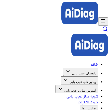
خانه
راهنمای عیب یابی
ویدیو های عیب یابی
آموزش مبانی عیب یابی
شبیه ساز عیب یابی
خرید اشتراک
تماس با ما