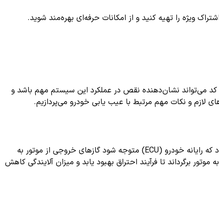
ک ویژه را تهیه کنید و از امکانات حرفه‌ای بهره‌مند شوید.
است که به مشکلات مربوط به سیستم گردش گازهای اگزوز (EGR) اشاره دارد. این کد می‌تواند نشان‌دهنده نقص در عملکرد این سیستم مهم باشد و
کد خطای P0400 بیانگر «جریان غیرمناسب یا ناکافی در سیستم گردش گازهای اگزوز (EGR)» است. به طور ساده، این کد زمانی ثبت می‌شود که رایانه خودرو (ECU) متوجه شود گازهای خروجی از موتور به
د مجاز است. سیستم EGR وظیفه دارد بخشی از گازهای اگزوز را به موتور برگرداند تا فرآیند احتراق بهبود یابد و میزان آلایندگی کاهش