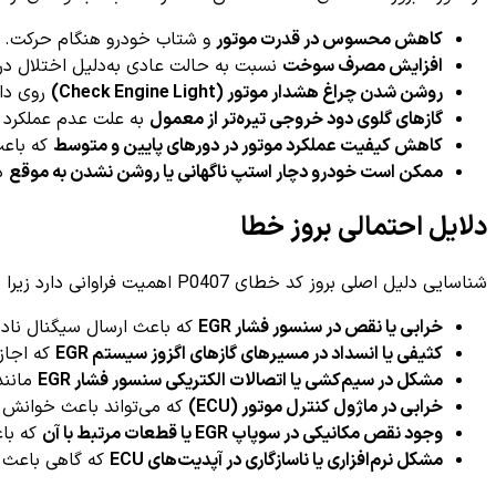
کاهش محسوس در قدرت موتور
و شتاب خودرو هنگام حرکت.
افزایش مصرف سوخت
نسبت به حالت عادی به‌دلیل اختلال در 
روشن شدن چراغ هشدار موتور (Check Engine Light)
روی داش
گازهای گلوی دود خروجی تیره‌تر از معمول
به علت عدم عملکرد ص
کاهش کیفیت عملکرد موتور در دورهای پایین و متوسط
که باعث
ممکن است خودرو دچار استپ ناگهانی یا روشن نشدن به موقع
در
دلایل احتمالی بروز خطا
شناسایی دلیل اصلی بروز کد خطای P0407 اهمیت فراوانی دارد زیرا می‌تواند به تعمیر یا تعویض قطعات مرتبط منجر شود. از جمله دلایل رایج و احتمالی می‌توان موارد زیر را ذکر کرد:
خرابی یا نقص در سنسور فشار EGR
که باعث ارسال سیگنال ناد
کثیفی یا انسداد در مسیرهای گازهای اگزوز سیستم EGR
که اجاز
مشکل در سیم‌کشی یا اتصالات الکتریکی سنسور فشار EGR
مانند
خرابی در ماژول کنترل موتور (ECU)
که می‌تواند باعث خوانش 
وجود نقص مکانیکی در سوپاپ EGR یا قطعات مرتبط با آن
که با
مشکل نرم‌افزاری یا ناسازگاری در آپدیت‌های ECU
که گاهی باعث ث