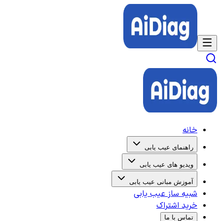
خانه
راهنمای عیب یابی
ویدیو های عیب یابی
آموزش مبانی عیب یابی
شبیه ساز عیب یابی
خرید اشتراک
تماس با ما