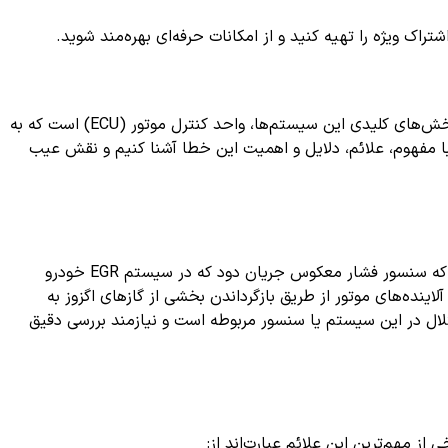
ک ویژه را تهیه کنید و از امکانات حرفه‌ای بهره‌مند شوید.
در دنیای خودروهای امروزی، سیستم‌های پیشرفته دیجیتال نقش مهمی در بهینه‌سازی کارکرد موتور و کاهش آلودگی ایفا می‌کنند. یکی از بخش‌های کلیدی این سیستم‌ها، واحد کنترل موتور (ECU) است که به
 با مفهوم، علائم، دلایل و اهمیت این خطا آشنا کنیم و نقش عیب
به معنای "سنسور فشار معکوس جریان دود (EGR) - سیگنال پایین‌تر از حد انتظار" است. در واقع این کد نشان می‌دهد که سنسور فشار معکوس جریان دود که در سیستم EGR خودرو
ازگرداندن گازهای اگزوز» وظیفه کاهش تولید آلاینده‌های موتور از طریق بازگرداندن بخشی از گازهای اگزوز به
عملکرد صحیح این سیستم را کنترل می‌نماید. وجود خطای P0407 معمولاً به معنای اختلال در این سیستم یا سنسور مربوطه است و نیازمند بررسی دقیق
از مهم‌ترین این علائم عبارت‌اند از: