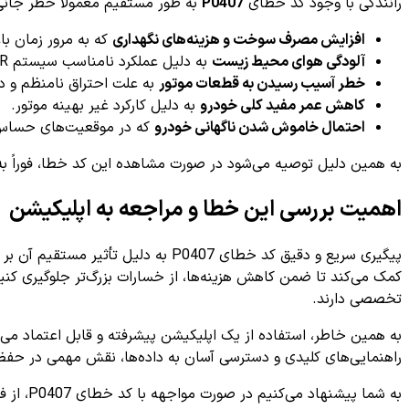
رانندگی با وجود کد خطای
P0407
به طور مستقیم معمولاً خطر جانی ف
افزایش مصرف سوخت و هزینه‌های نگهداری
که به مرور زمان ب
آلودگی هوای محیط زیست
به دلیل عملکرد نامناسب سیستم EGR و افزایش گازهای مضر خروجی.
خطر آسیب رسیدن به قطعات موتور
به علت احتراق نامنظم و دم
کاهش عمر مفید کلی خودرو
به دلیل کارکرد غیر بهینه موتور.
احتمال خاموش شدن ناگهانی خودرو
که در موقعیت‌های حساس
به همین دلیل توصیه می‌شود در صورت مشاهده این کد خطا، فوراً به
اهمیت بررسی این خطا و مراجعه به اپلیکیشن
پیگیری سریع و دقیق کد خطای P0407 
تخصصی دارند.
به همین خاطر، استفاده از یک اپلیکیشن پیشرفته و قابل اعتماد می‌تو
راهنمایی‌های کلیدی و دسترسی آسان به داده‌ها، نقش مهمی در حفظ 
به شما پیشنهاد می‌کنیم در صورت مواجهه با کد خطای P0407، از فرصت استفاده کنید و با مراجعه به اپلیکیشن