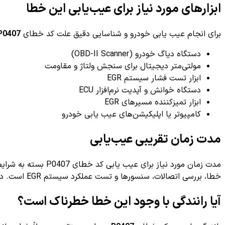
ابزارهای مورد نیاز برای عیب‌یابی این خطا
برای انجام عیب یابی خودرو و شناسایی دقیق علت کد خطای
P0407
دستگاه دیاگ خودرو (OBD-II Scanner)
مولتی‌متر دیجیتال برای سنجش ولتاژ و مقاومت
ابزار تست فشار سیستم EGR
دستگاه خوانش و آپدیت نرم‌افزار ECU
ابزار تمیزکننده مسیرهای EGR
کامپیوتر یا اپلیکیشن‌های عیب یابی خودرو
مدت زمان تقریبی عیب‌یابی
مدت زمان مورد نیاز برای عیب یابی کد خطای P0407 بسته به شرایط و تجهیزات در دسترس متفاوت است، اما به طور کلی این فرایند حدود
خطا، بررسی اتصالات، سنسورها و تست عملکرد سیستم EGR است. در صورت نیاز به انجام تمیزکاری مسیر یا تعویض قطعات، مدت زمان تعمیر افزایش می‌یابد.
آیا رانندگی با وجود این خطا خطرناک است؟