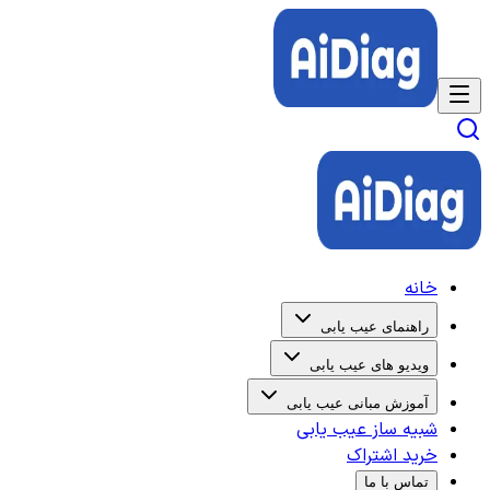
خانه
راهنمای عیب یابی
ویدیو های عیب یابی
آموزش مبانی عیب یابی
شبیه ساز عیب یابی
خرید اشتراک
تماس با ما