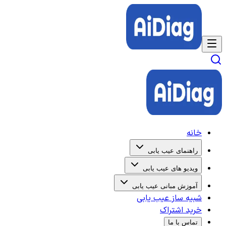
خانه
راهنمای عیب یابی
ویدیو های عیب یابی
آموزش مبانی عیب یابی
شبیه ساز عیب یابی
خرید اشتراک
تماس با ما