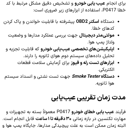
برای انجام
عیب یابی خودرو
و تشخیص دقیق مشکل مرتبط با کد
خطا P0417، استفاده از ابزارهای زیر ضروری است:
دستگاه
اسکنر OBD2
پیشرفته با قابلیت خواندن و پاک کردن
کدهای خطا.
مولتی‌متر دیجیتال
جهت بررسی عملکرد مدارها و وضعیت
ولتاژ پمپ هوا.
اپلیکیشن‌های تخصصی عیب‌یابی خودرو
که قابلیت تجزیه و
تحلیل داده‌های سیستم دوم هوای ثانویه را دارند.
ابزارهای تست رله و فیوز
برای آزمایش سلامت قطعات
الکتریکی.
دستگاه
Smoke Tester
جهت تست نشتی و انسداد سیستم
هوا ثانویه.
مدت زمان تقریبی عیب‌یابی
فرآیند
عیب یابی خطای خودرو
P0417 معمولاً بسته به تجهیزات و
مهارت تکنسین در بازه زمانی
۳۰ دقیقه تا ۱ ساعت
قابل انجام است.
البته زمان ممکن است به علت پیچیدگی مدارها، جایگاه پمپ هوا و