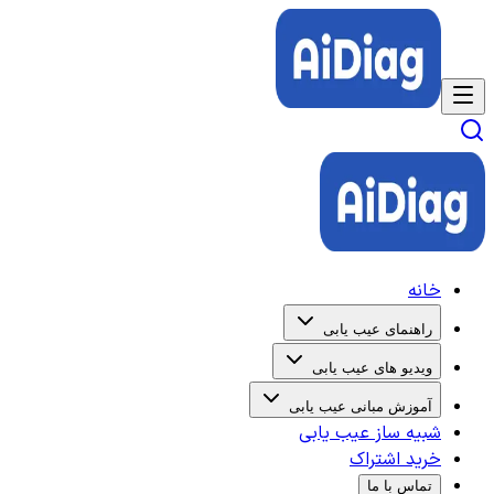
خانه
راهنمای عیب یابی
ویدیو های عیب یابی
آموزش مبانی عیب یابی
شبیه ساز عیب یابی
خرید اشتراک
تماس با ما