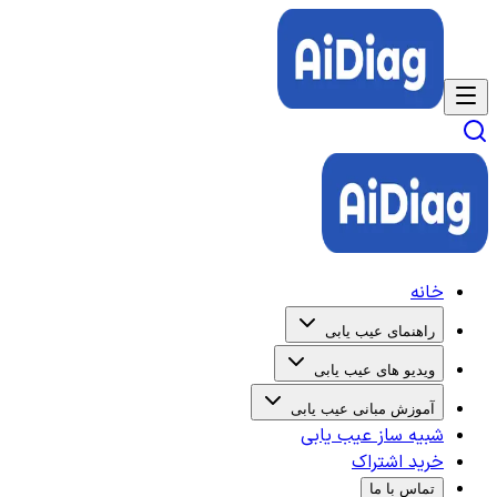
خانه
راهنمای عیب یابی
ویدیو های عیب یابی
آموزش مبانی عیب یابی
شبیه ساز عیب یابی
خرید اشتراک
تماس با ما