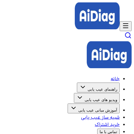
خانه
راهنمای عیب یابی
ویدیو های عیب یابی
آموزش مبانی عیب یابی
شبیه ساز عیب یابی
خرید اشتراک
تماس با ما