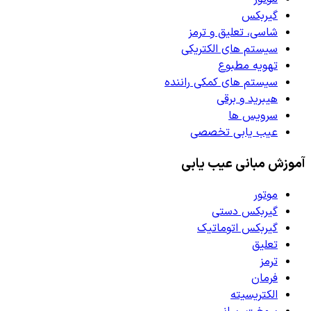
گیربکس
شاسی، تعلیق و ترمز
سیستم های الکتریکی
تهویه مطبوع
سیستم های کمکی راننده
هیبرید و برقی
سرویس ها
عیب یابی تخصصی
آموزش مبانی عیب یابی
موتور
گیربکس دستی
گیربکس اتوماتیک
تعلیق
ترمز
فرمان
الکتریسیته