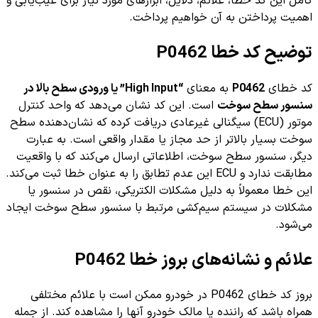
کامل این کد خطا، علائم، دلایل، ابزارهای مورد نیاز برای عیب‌یابی و
اهمیت پرداختن به آن خواهیم پرداخت.
توضیح کد خطا P0462
کد خطای
P0462
به معنای
“High Input” یا ورودی سطح بالا در
سنسور سطح سوخت
است. این کد نشان می‌دهد که واحد کنترل
موتور (ECU) سیگنالی غیرعادی دریافت کرده که نشان‌دهنده سطح
سوخت بسیار بالاتر از حد مجاز یا مقدار واقعی است. به عبارت
دیگر، سنسور سطح سوخت، اطلاعاتی ارسال می‌کند که با واقعیت
مطابقت ندارد و ECU این عدم تطابق را به عنوان خطا ثبت می‌کند.
این خطا معمولاً به دلیل مشکلات الکتریکی، نقص در سنسور یا
مشکلات در سیستم سیم‌کشی مرتبط با سنسور سطح سوخت ایجاد
می‌شود.
علائم و نشانه‌های بروز خطا P0462
بروز کد خطای P0462 در خودرو ممکن است با علائم مختلفی
همراه باشد که راننده یا مالک خودرو آنها را مشاهده کند. از جمله