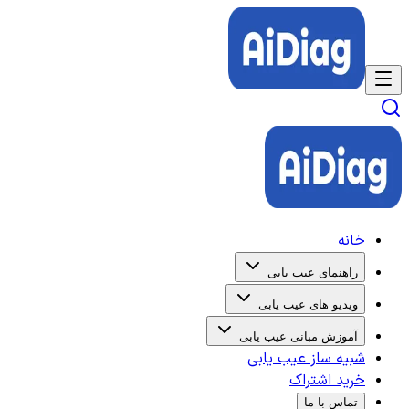
خانه
راهنمای عیب یابی
ویدیو های عیب یابی
آموزش مبانی عیب یابی
شبیه ساز عیب یابی
خرید اشتراک
تماس با ما