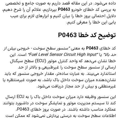
داده می‌شود. در این مقاله قصد داریم به صورت جامع و تخصصی
به بررسی کد خطای خودرو
P0463
بپردازیم، علائم آن را شرح دهیم،
دلایل احتمالی بروز خطا را بیان کنیم و ابزارهای لازم برای عیب
یابی این خطا را معرفی کنیم.
توضیح کد خطا P0463
کد خطای
P0463
به معنی
“سنسور سطح سوخت - خروجی بیش از
حد بالا”
یا
“Fuel Level Sensor Circuit High Input”
است. این
خطا نشان می‌دهد که واحد کنترل موتور (ECU) سطح سیگنال
ارسالی از سنسور سطح سوخت را غیرطبیعی و بالاتر از حد
استاندارد می‌بیند. به عبارت ساده‌تر، مقدار خروجی سنسور که باید
نشان‌دهنده میزان سوخت داخل باک باشد، به صورت غیرمنتظره یا
غیرمنطقی و بیش از حد مجاز دریافت می‌شود.
این سنسور وظیفه دارد میزان سوخت داخل باک را به ECU ارسال
کند تا سیستم مدیریت موتور و نمایشگر سوخت در داشبورد بتوانند
عملکرد مناسب داشته باشند. در صورت بروز خطای P0463،
اطلاعات سطح سوخت به درستی پردازش نمی‌شود که ممکن است