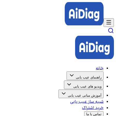
خانه
راهنمای عیب یابی
ویدیو های عیب یابی
آموزش مبانی عیب یابی
شبیه ساز عیب یابی
خرید اشتراک
تماس با ما