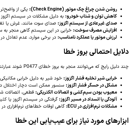
روشن شدن چراغ چک موتور (Check Engine):
یکی از واضح‌ترین علائم بروز کد P0477 است 
کاهش توان و شتاب خودرو:
به دلیل مشکلات در سیستم اگزوز 
صدای غیرعادی از سیستم اگزوز:
صدای سوت مانند، غرش یا تغیی
افزایش مصرف سوخت:
خرابی در این سیستم گاهی منجر به س
لرزش موتور یا عملکرد نامناسب:
در برخی موارد، عدم تعادل در 
دلایل احتمالی بروز خطا
چند دلیل رایج که می‌توانند منجر به بروز خطای P0477 شوند عبارتند از:
خرابی شیر تخلیه فشار اگزوز:
خود شیر به دلیل خرابی مکانیکی یا 
مشکل در حسگر فشار اگزوز:
سنسور ممکن است دچار اختلال دا
معیوب بودن سیم‌کشی و اتصالات الکتریکی:
قطعی، اتصالات شل 
آلودگی یا انسداد در مسیر اگزوز:
گرفتگی در سیستم اگزوز یا کثی
مشکلات نرم‌افزاری در ECU:
گاهی اوقات خطاهای نرم‌افزاری در 
ابزارهای مورد نیاز برای عیب‌یابی این خطا