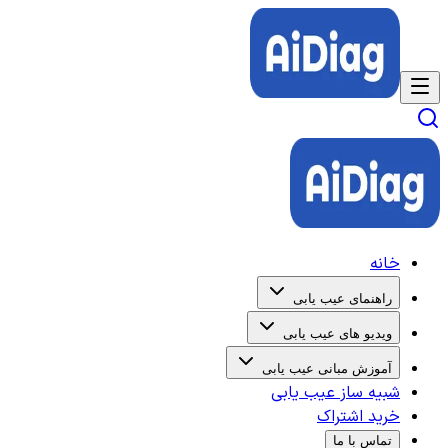
خانه
راهنمای عیب یابی
ویدیو های عیب یابی
آموزش مبانی عیب یابی
شبیه ساز عیب یابی
خرید اشتراک
تماس با ما