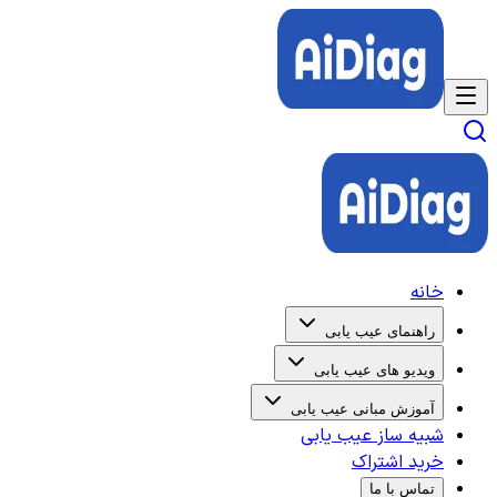
خانه
راهنمای عیب یابی
ویدیو های عیب یابی
آموزش مبانی عیب یابی
شبیه ساز عیب یابی
خرید اشتراک
تماس با ما