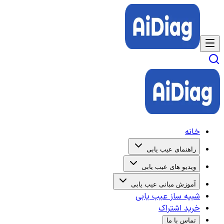
خانه
راهنمای عیب یابی
ویدیو های عیب یابی
آموزش مبانی عیب یابی
شبیه ساز عیب یابی
خرید اشتراک
تماس با ما