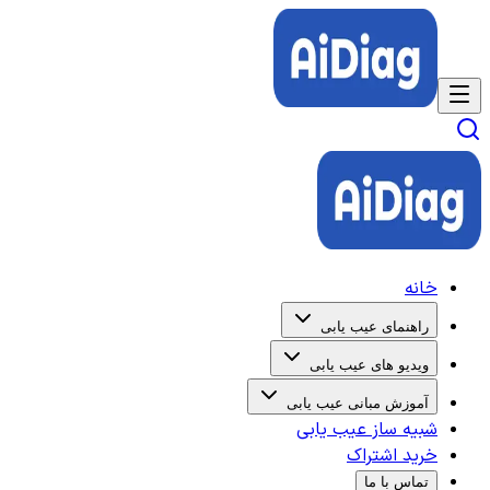
خانه
راهنمای عیب یابی
ویدیو های عیب یابی
آموزش مبانی عیب یابی
شبیه ساز عیب یابی
خرید اشتراک
تماس با ما