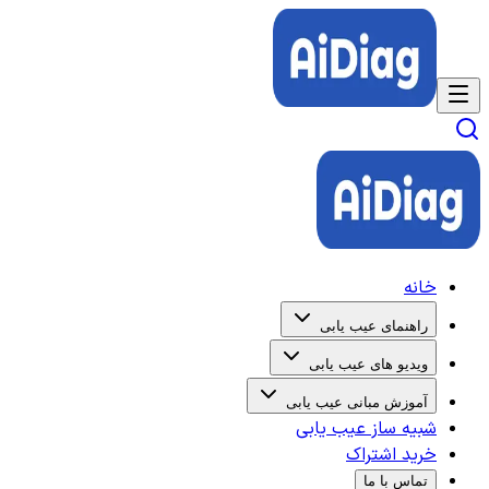
خانه
راهنمای عیب یابی
ویدیو های عیب یابی
آموزش مبانی عیب یابی
شبیه ساز عیب یابی
خرید اشتراک
تماس با ما