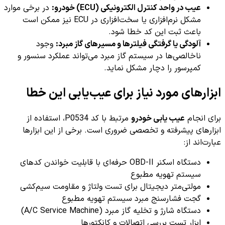
عیب در واحد کنترل الکترونیکی (ECU) خودرو:
در برخی موارد
مشکل نرم‌افزاری یا سخت‌افزاری در ECU نیز ممکن است
باعث ثبت این کد خطا شود.
آلودگی یا گرفتگی فیلترها و مسیرهای گاز مبرد:
وجود
ناخالصی‌ها در سیستم گاز مبرد می‌تواند عملکرد سنسور و
کمپرسور را دچار مشکل نماید.
ابزارهای مورد نیاز برای عیب‌یابی این خطا
برای انجام
عیب یابی خودرو
مرتبط با کد P0534، استفاده از
ابزارهای پیشرفته و تخصصی ضروری است. برخی از این ابزارها
عبارت‌اند از:
دستگاه اسکنر OBD-II حرفه‌ای با قابلیت خواندن کدهای
سیستم تهویه مطبوع
مولتی‌متر دیجیتال برای تست ولتاژ و مقاومت سیم‌کشی
گجت فشارسنج مبرد سیستم تهویه مطبوع
دستگاه شارژ و تخلیه گاز مبرد (A/C Service Machine)
ابزار تست بررسی اتصالات و کانکتورها