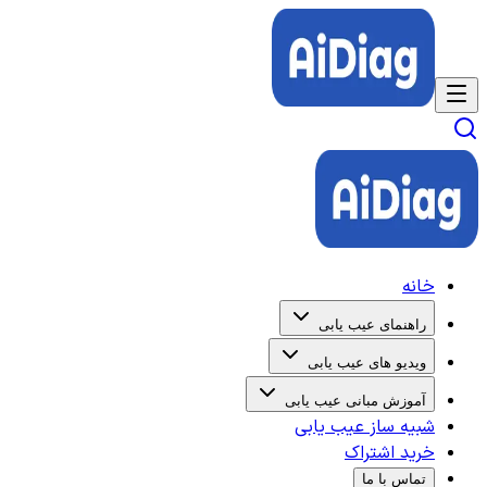
خانه
راهنمای عیب یابی
ویدیو های عیب یابی
آموزش مبانی عیب یابی
شبیه ساز عیب یابی
خرید اشتراک
تماس با ما