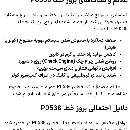
علائم و نشانه‌های بروز خطا P0538
شناسایی به موقع علائم مرتبط با این خطا می‌تواند از بروز مشکلات
جدی‌تر جلوگیری کند. از جمله نشانه‌های رایج بروز کد خطای
P0538 عبارتند از:
ضعف عملکرد یا خاموش شدن سیستم تهویه مطبوع (کولر یا
هیتر)
کاهش تولید باد خنک یا گرم در کابین
روشن شدن چراغ چک (Check Engine) روی داشبورد
افزایش ناگهانی فشار یا دمای سیستم تهویه
شنیدن صدای غیرطبیعی یا کلیک در اطراف کمپرسور کولر
این علائم معمولاً با کد خطای P0538 همراه هستند و در صورت
مشاهده هر یک از آنها، سریعاً بررسی‌های لازم باید انجام شوند.
دلایل احتمالی بروز خطا P0538
عوامل مختلفی می‌تواند باعث ایجاد خطای P0538 در خودرو شود.