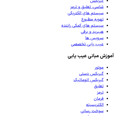
گیربکس
شاسی، تعلیق و ترمز
سیستم های الکتریکی
تهویه مطبوع
سیستم های کمکی راننده
هیبرید و برقی
سرویس ها
عیب یابی تخصصی
آموزش مبانی عیب یابی
موتور
گیربکس دستی
گیربکس اتوماتیک
تعلیق
ترمز
فرمان
الکتریسیته
سوخت رسانی