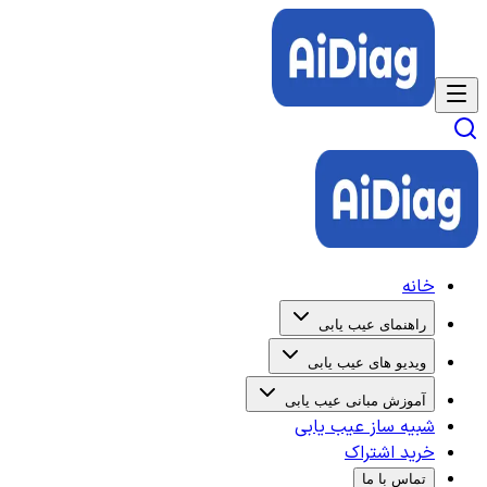
خانه
راهنمای عیب یابی
ویدیو های عیب یابی
آموزش مبانی عیب یابی
شبیه ساز عیب یابی
خرید اشتراک
تماس با ما