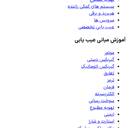
سیستم های کمکی راننده
هیبرید و برقی
سرویس ها
عیب یابی تخصصی
آموزش مبانی عیب یابی
موتور
گیربکس دستی
گیربکس اتوماتیک
تعلیق
ترمز
فرمان
الکتریسیته
سوخت رسانی
تهویه مطبوع
ایمنی
استارت و شارژ