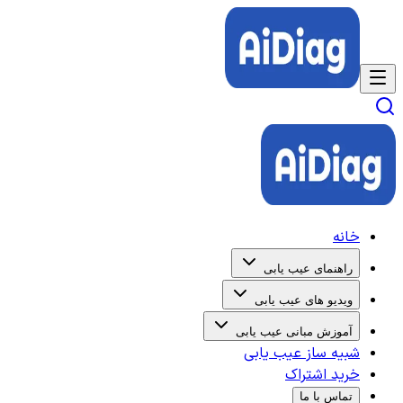
خانه
راهنمای عیب یابی
ویدیو های عیب یابی
آموزش مبانی عیب یابی
شبیه ساز عیب یابی
خرید اشتراک
تماس با ما