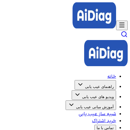
خانه
راهنمای عیب یابی
ویدیو های عیب یابی
آموزش مبانی عیب یابی
شبیه ساز عیب یابی
خرید اشتراک
تماس با ما