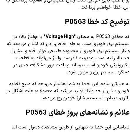
برای عیب یابی خودرو، مدت زمان عیب‌یابی و اهمیت پرداختن به
این خطا خواهیم پرداخت.
توضیح کد خطا P0563
کد خطای P0563 به معنای
"Voltage High"
یا «ولتاژ بالا» در
سیستم برق خودرو است. به طور خاص، این کد نشان می‌دهد که
ولتاژ سیستم برق خودرو از محدوده طبیعی فراتر رفته و بیش از
حد بالا رفته است. مدیریت نادرست ولتاژ می‌تواند به قطعات
الکترونیکی خودرو آسیب برساند و باعث بروز مشکلات جدی در
عملکرد سیستم برق و موتور شود.
به عبارتی ساده، این خطا به شما هشدار می‌دهد که منبع تغذیه
خودرو بیش از حد ولتاژ تولید می‌کند که معمولا به علت اشکال در
باتری، دینام یا سیستم شارژ خودرو رخ می‌دهد.
علائم و نشانه‌های بروز خطای P0563
شناسایی این خطا به تنهایی از طریق مشاهده دشوار است اما