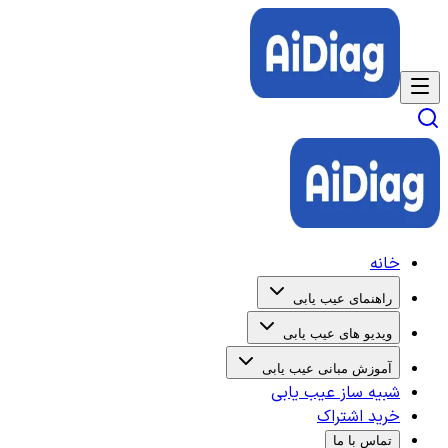
خانه
راهنمای عیب یابی
ویدیو های عیب یابی
آموزش مبانی عیب یابی
شبیه ساز عیب یابی
خرید اشتراک
تماس با ما