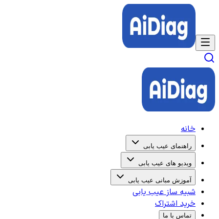
خانه
راهنمای عیب یابی
ویدیو های عیب یابی
آموزش مبانی عیب یابی
شبیه ساز عیب یابی
خرید اشتراک
تماس با ما