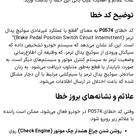
علت، علائم و اهمیت عیب یابی این خطا را بدست آورید.
توضیح کد خطا
کد خطای
P0574
به معنای "قطع یا عملکرد غیرعادی سوئیچ پدال
ترمز (Brake Pedal Position Switch Circuit Intermittent)"
است. این کد نشان می‌دهد که سیستم خودرو تشخیص داده که
سیگنال ورودی از سوئیچ پدال ترمز، که وظیفه آن اطلاع‌رسانی
وضعیت ترمز به سیستم کنترل موتور و سیستم‌های دیگر است، به
صورت ناپایدار یا قطع به‌طور متناوب دریافت می‌شود. به زبان
ساده‌تر، سوئیچ پدال ترمز یا سیم‌کشی مرتبط با آن دچار مشکل
شده که باعث اختلال در ارسال اطلاعات می‌شود.
علائم و نشانه‌های بروز خطا
وقتی کد خطای P0574 در خودرو فعال می‌شود، ممکن است راننده
با علائم زیر روبرو شود:
روشن شدن چراغ هشدار چک موتور (Check Engine)
روی