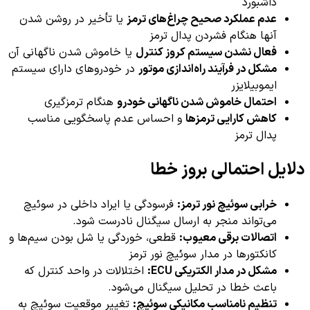
داشبورد
عدم عملکرد صحیح چراغ‌های ترمز
یا تأخیر در روشن شدن
آنها هنگام فشردن پدال ترمز
فعال نشدن سیستم کروز کنترل
یا خاموش شدن ناگهانی آن
مشکل در فرآیند راه‌اندازی موتور
در خودروهای دارای سیستم
ایموبیلایزر
احتمال خاموش شدن ناگهانی خودرو
هنگام ترمزگیری
کاهش کارایی ترمزها
و احساس عدم پاسخگویی مناسب
پدال ترمز
دلایل احتمالی بروز خطا
خرابی سوئیچ نور ترمز:
فرسودگی یا ایراد داخلی در سوئیچ
می‌تواند منجر به ارسال سیگنال نادرست شود.
اتصالات برقی معیوب:
قطعی، خوردگی یا شل بودن سیم‌ها و
کانکتورها در مدار سوئیچ نور ترمز
مشکل در مدار الکتریکی ECU:
اختلالات در واحد کنترل که
باعث خطا در تحلیل سیگنال می‌شود.
تنظیم نامناسب مکانیکی سوئیچ:
تغییر موقعیت سوئیچ به