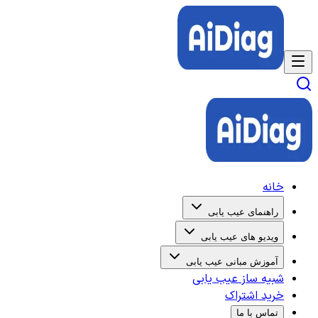
خانه
راهنمای عیب یابی
ویدیو های عیب یابی
آموزش مبانی عیب یابی
شبیه ساز عیب یابی
خرید اشتراک
تماس با ما