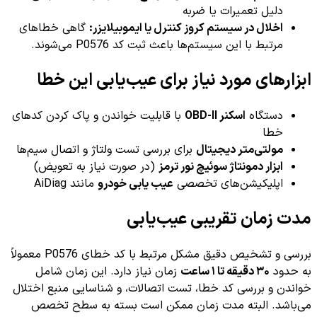
دلیل تعمیرات یا ضربه
اخلال در سیستم کروز کنترل یا ایموبیلایزر:
گاهی خطاهای
مرتبط با این سیستم‌ها باعث ثبت کد P0576 می‌شوند.
ابزارهای مورد نیاز برای عیب‌یابی این خطا
دستگاه
اسکنر OBD-II
با قابلیت خواندن و پاک کردن کدهای
خطا
مولتی‌متر دیجیتال
برای بررسی تست ولتاژ و اتصال سیم‌ها
ابزار دمونتاژ سوئیچ نور ترمز
(در صورت نیاز به تعویض)
اپلیکیشن‌های تخصصی
عیب یابی خودرو
مانند AiDiag
مدت زمان تقریبی عیب‌یابی
بررسی و تشخیص دقیق مشکل مرتبط با کد خطای P0576 معمولاً
به حدود
۳۰ دقیقه تا ۱ ساعت
زمان نیاز دارد. این زمان شامل
خواندن و بررسی کد خطا، تست اتصالات، و شناسایی منبع اختلال
می‌باشد. البته مدت زمان ممکن است بسته به سطح تخصص