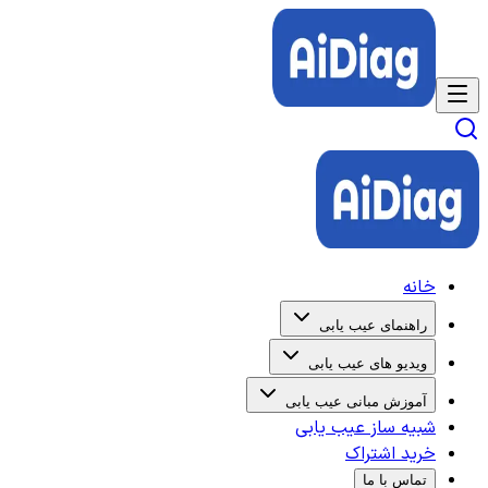
خانه
راهنمای عیب یابی
ویدیو های عیب یابی
آموزش مبانی عیب یابی
شبیه ساز عیب یابی
خرید اشتراک
تماس با ما