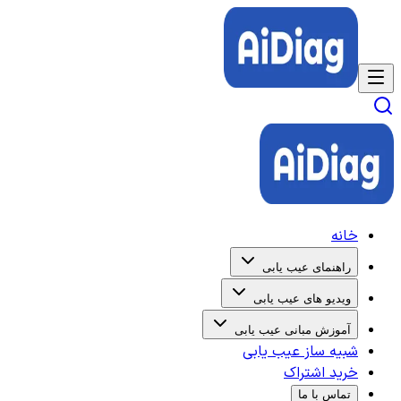
خانه
راهنمای عیب یابی
ویدیو های عیب یابی
آموزش مبانی عیب یابی
شبیه ساز عیب یابی
خرید اشتراک
تماس با ما