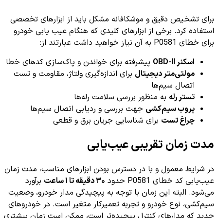
برای تشخیص دقیق و موشکافانه مشکل باید از ابزارهای تخصصی
استفاده کرد. برخی از ابزارهای کلیدی که هنگام عیب یابی خودرو
برای خطای P0581 به آن نیاز خواهید داشت عبارتند از:
اسکنر OBD-II
پیشرفته برای خواندن و پاک‌سازی کدهای خطا
مولتی‌متر دیجیتال
برای اندازه‌گیری ولتاژ، مقاومت و تست
اتصال سیم‌ها
تستر رله
به منظور بررسی سلامت رله‌ها
پروب سیم‌کشی
جهت بررسی و ردیابی اتصال سیم‌ها
چراغ تست
برای شناسایی جریان برق و قطعی
مدت زمان تقریبی عیب‌یابی
در شرایط معمول و با در دسترس بودن ابزارهای مناسب، مدت زمان
عیب‌یابی کد خطای P0581 حدود
۳۰ دقیقه تا ۱ ساعت
برآورد
می‌شود. البته این زمان با توجه به پیچیدگی مدار خودرو، وضعیت
سیم‌کشی، نوع خودرو و تجربه تعمیرکار متغیر است. در خودروهای
جدید که مدارهای کنترل پیچیده‌تر است، ممکن است زمان بیشتری