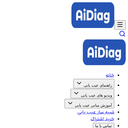
خانه
راهنمای عیب یابی
ویدیو های عیب یابی
آموزش مبانی عیب یابی
شبیه ساز عیب یابی
خرید اشتراک
تماس با ما