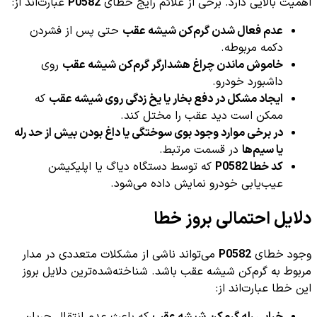
اهمیت بالایی دارد. برخی از علائم رایج خطای
P0582
عبارت‌اند از:
عدم فعال شدن گرم‌کن شیشه عقب
حتی پس از فشردن
دکمه مربوطه.
خاموش ماندن چراغ هشدارگر گرم‌کن شیشه عقب
روی
داشبورد خودرو.
ایجاد مشکل در دفع بخار یا یخ زدگی روی شیشه عقب
که
ممکن است دید عقب را مختل کند.
در برخی موارد وجود بوی سوختگی یا داغ بودن بیش از حد رله
یا سیم‌ها
در قسمت مرتبط.
کد خطا P0582
که توسط دستگاه دیاگ یا اپلیکیشن
عیب‌یابی خودرو نمایش داده می‌شود.
دلایل احتمالی بروز خطا
وجود خطای
P0582
می‌تواند ناشی از مشکلات متعددی در مدار
مربوط به گرم‌کن شیشه عقب باشد. شناخته‌شده‌ترین دلایل بروز
این خطا عبارت‌اند از: