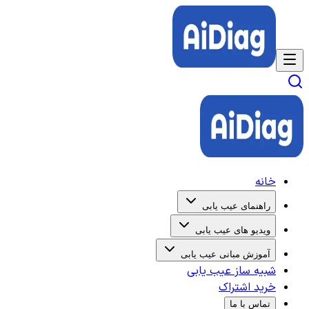
خانه
راهنمای عیب یابی
ویدیو های عیب یابی
آموزش مبانی عیب یابی
شبیه ساز عیب یابی
خرید اشتراک
تماس با ما