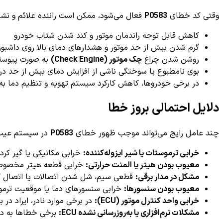
وقتی کد خطای
P0583
فعال می‌شود، ممکن است راننده علائم و نشانه
کاهش قابل توجه راندمان موتور و کند شدن شتاب خودرو
گرم شدن بیش از حد موتور و هشدارهای دمای بالا روی داشبور
روشن شدن چراغ
چک موتور (Check Engine)
به صورت پیوست
بوی نامطبوع یا سوختگی ناشی از افزایش دمای بیش از حد در
در برخی خودروها، کاهش کارکرد سیستم تهویه و تنظیم دما ب
دلایل احتمالی بروز خطا
چند عامل رایج می‌تواند موجب ظهور خطای
P0583
در سیستم عیب ی
خرابی ترموستات یا شیر ایزوله‌کننده:
خرابی مکانیکی یا گیر کردن
معیوب بودن هیتر یا المنت حرارتی:
خرابی قطعه هیتر مخصوص 
مشکل در مدار برقی:
قطعی سیم، شل شدن اتصالات یا اتصال کوت
معیوب بودن سنسورها:
خرابی سنسورهای دما یا موقعیت ترموستات ک
خرابی واحد کنترل موتور (ECU):
در برخی موارد نادر، ایراد در برنامه‌ریزی یا سخت اف
مشکلات نرم‌افزاری یا به‌روزرسانی نشده ECU:
برخی خطاها به دلیل