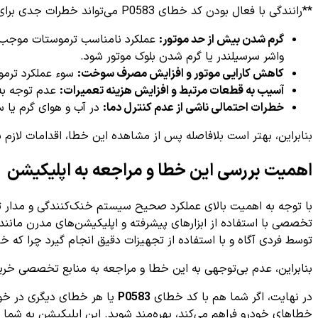
**رانندگی با فعال بودن کد خطای P0583 می‌تواند خطرات جدی برای خودرو و سرنشینان داشته باشد**. از جمله مهم‌ترین خطرات عبارتند از:
گرم شدن بیش از حد موتور:
عملکرد نامناسب ترموستات موجب 
واشر سرسیلندر یا گرم شدن بلوک موتور شود.
کاهش کارایی موتور و افزایش مصرف سوخت:
سوء عملکرد ترمو
آسیب به قطعات مرتبط و افزایش هزینه تعمیرات:
عدم توجه به 
خطرات احتمالی ناشی از عدم کنترل دما:
در آب و هوای گرم یا س
بنابراین، بهتر است بلافاصله پس از مشاهده این خطا، اقدامات لازم ب
اهمیت بررسی این خطا و مراجعه به اپلیکیشن
توسط فردی آگاه و با استفاده از تجهیزات دقیق انجام گیرد چرا که خ
بنابراین، عدم بی‌توجهی به این خطا و مراجعه به منابع تخصصی خرید 
در نهایت، اگر شما هم با کد خطای
P0583
یا هر خطای دیگری در خود
خطاهای خودرو فراهم می‌کند، بهره‌مند شوید. این اپلیکیشن به شما