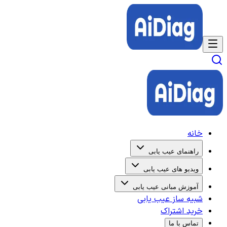
خانه
راهنمای عیب یابی
ویدیو های عیب یابی
آموزش مبانی عیب یابی
شبیه ساز عیب یابی
خرید اشتراک
تماس با ما