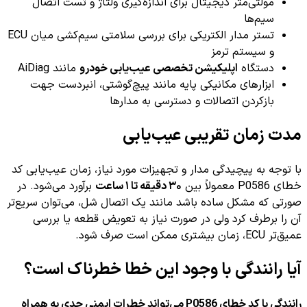
مولتی‌متر دیجیتال برای اندازه‌گیری ولتاژ و تست اتصال
سیم‌ها
تستر مدار الکتریکی برای بررسی سلامتی سیم‌کشی میان ECU
و سیستم ترمز
دستگاه
اپلیکیشن تخصصی عیب‌یابی خودرو
مانند AiDiag
ابزارهای مکانیکی پایه مانند پیچ‌گوشتی، انبردست جهت
بازکردن اتصالات و دسترسی به مدارها
مدت زمان تقریبی عیب‌یابی
با توجه به پیچیدگی مدار و تجهیزات مورد نیاز، زمان عیب‌یابی کد
خطای P0586 معمولاً بین
۳۰ دقیقه تا ۱ ساعت
برآورد می‌شود. در
صورتی که مشکل ساده باشد مانند یک اتصال شل، می‌توان سریع‌تر
آن را برطرف کرد ولی در صورت نیاز به تعویض قطعه یا بررسی
عمیق‌تر ECU، زمان بیشتری ممکن است صرف شود.
آیا رانندگی با وجود این خطا خطرناک است؟
رانندگی با کد خطای P0586 می‌تواند خطرات ایمنی جدی به همراه