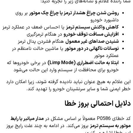
شما راننده علائم و نشانه‌های زیر را تجربه کنید:
روشن شدن چراغ هشدار ترمز یا چراغ چک موتور
بر روی
داشبورد خودرو
کاهش واکنش سیستم ترمز
یا احساس ضعف در عملکرد ترمز
افزایش مسافت توقف خودرو
در هنگام ترمزگیری
شنیدن صداهای غیر معمول
هنگام فشردن پدال ترمز
نوسانات ناگهانی در دور موتور
یا ماشین حالت نامنظم در
عملکرد موتور
ابتلا به حالت اضطراری (Limp Mode)
در برخی خودروها که
خودرو برای محافظت از سیستم وارد این حالت می‌شود
این علائم به هیچ عنوان نباید نادیده گرفته شوند، زیرا امکان دارد
خطر ایمنی شما و سایر سرنشینان خودرو را تهدید کند.
دلایل احتمالی بروز خطا
کد خطای P0586 معمولاً بر اساس مشکل در
مدار میانبر یا رابط
موتور به سیستم ترمز
بروز می‌کند. در ادامه به چند علت رایج بروز