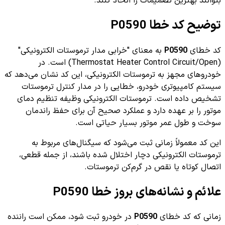
بتوانند بهترین تصمیمات را اتخاذ کنند.
توضیح کد خطا P0590
کد خطای
P0590
به معنای "خرابی مدار ترموستات الکترونیکی"
(Thermostat Heater Control Circuit/Open) است. در
خودروهای مجهز به ترموستات الکترونیکی، این کد نشان می‌دهد که
سیستم کامپیوتری خودرو، خطایی را در مدار کنترل ترموستات
تشخیص داده است. ترموستات الکترونیکی وظیفه تنظیم دمای
موتور را بر عهده دارد و عملکرد صحیح آن برای حفظ راندمان
سوخت و طول عمر موتور بسیار حیاتی است.
این کد معمولاً زمانی ثبت می‌شود که سیگنال‌های مربوط به
ترموستات الکترونیکی دچار اختلال شده باشند، از جمله قطعی،
اتصال کوتاه یا نقص در گرم‌کن ترموستات.
علائم و نشانه‌های بروز خطا P0590
زمانی که کد خطای
P0590
در خودرو ثبت شود، ممکن است راننده