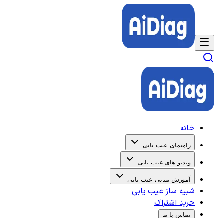
خانه
راهنمای عیب یابی
ویدیو های عیب یابی
آموزش مبانی عیب یابی
شبیه ساز عیب یابی
خرید اشتراک
تماس با ما