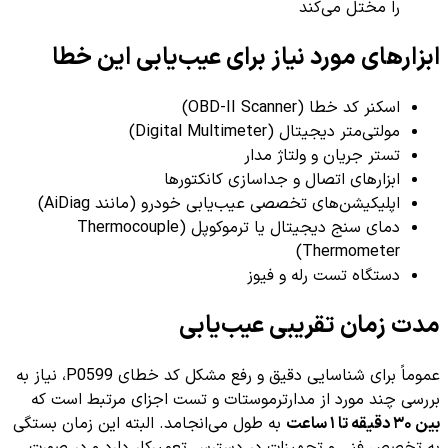
را مختل می‌کند
ابزارهای مورد نیاز برای عیب‌یابی این خطا
اسکنر کد خطا (OBD-II Scanner)
مولتی‌متر دیجیتال (Digital Multimeter)
تستر جریان و ولتاژ مدار
ابزارهای اتصال و جداسازی کانکتورها
اپلیکیشن‌های تخصصی عیب‌یابی خودرو (مانند AiDiag)
دمای سنج دیجیتال یا ترموکوپل (Thermocouple
Thermometer)
دستگاه تست رله و فیوز
مدت زمان تقریبی عیب‌یابی
عموماً برای شناسایی دقیق و رفع مشکل کد خطای P0599، نیاز به
بررسی چند مورد از مدارترموستات و تست اجزای مرتبط است که
بین ۳۰ دقیقه تا ۱ ساعت
به طول می‌انجامد. البته این زمان بستگی
به تخصص فنی و تجهیزات در دسترس تعمیرکار دارد و در صورت