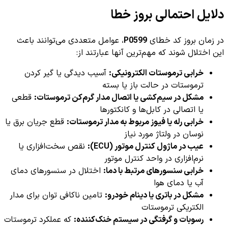
دلایل احتمالی بروز خطا
در زمان بروز کد خطای
P0599
، عوامل متعددی می‌توانند باعث
این اختلال شوند که مهم‌ترین آنها عبارتند از:
خرابی ترموستات الکترونیکی:
آسیب دیدگی یا گیر کردن
ترموستات در حالت باز یا بسته
مشکل در سیم‌کشی یا اتصال مدار گرم‌کن ترموستات:
قطعی
یا اتصالی در کابل‌ها و کانکتورها
خرابی رله یا فیوز مربوط به مدار ترموستات:
قطع جریان برق یا
نوسان در ولتاژ مورد نیاز
عیب در ماژول کنترل موتور (ECU):
نقص سخت‌افزاری یا
نرم‌افزاری در واحد کنترل موتور
خرابی سنسورهای مرتبط با دما:
اختلال در سنسورهای دمای
آب یا دمای هوا
مشکل در باتری یا دینام خودرو:
تامین ناکافی توان برای مدار
الکتریکی ترموستات
رسوبات و گرفتگی در سیستم خنک‌کننده:
که عملکرد ترموستات