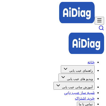
خانه
راهنمای عیب یابی
ویدیو های عیب یابی
آموزش مبانی عیب یابی
شبیه ساز عیب یابی
خرید اشتراک
تماس با ما