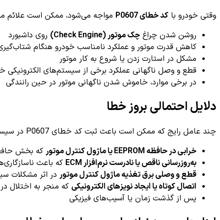
وقتی خودرو با
کد خطای P0607
مواجه می‌شود، ممکن است علائم مختل
روشن شدن چراغ
چک موتور (Check Engine)
روی داشبورد
کاهش قدرت موتور و عملکرد نامناسب خودرو هنگام شتاب‌گیری
مشکل در استارت زدن یا شروع به کار موتور
قطع و وصل ناگهانی عملکرد برخی از سیستم‌های الکترونیکی خو
در برخی موارد، خاموش شدن ناگهانی موتور در حین رانندگی
دلایل احتمالی بروز خطا
چند عامل رایج که ممکن است باعث ثبت کد خطای P0607 در سیستم عیب‌یابی خودرو شوند عبارتند از:
خرابی در حافظه EEPROM یا ماژول کنترل موتور
که بخش حافظه 
به‌روزرسانی ناقص یا نادرست نرم‌افزار ECM
که باعث ناسازگاری‌ها
قطع و وصلی برق تغذیه ماژول کنترل موتور
در اثر مشکلات سیم
اتصال کوتاه یا ایجاد نویزهای الکترونیکی
که منجر به اختلال در 
پس از گذشت زمان یا آسیب‌های فیزیکی