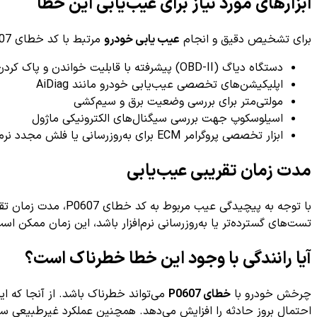
ابزارهای مورد نیاز برای عیب‌یابی این خطا
برای تشخیص دقیق و انجام
عیب یابی خودرو
مرتبط با کد خطای P0607، استفاده از ابزارهای زیر ضروری است:
دستگاه دیاگ (OBD-II) پیشرفته با قابلیت خواندن و پاک کردن خطاها
اپلیکیشن‌های تخصصی عیب‌یابی خودرو مانند AiDiag
مولتی‌متر برای بررسی وضعیت برق و سیم‌کشی
اسیلوسکوپ جهت بررسی سیگنال‌های الکترونیکی ماژول
ابزار تخصصی پروگرامر ECM برای به‌روزرسانی یا فلش مجدد نرم‌افزار
مدت زمان تقریبی عیب‌یابی
با توجه به پیچیدگی عیب مربوط به کد خطای P0607، مدت زمان تقریبی
تست‌های گسترده‌تر یا به‌روزرسانی نرم‌افزار باشد، این زمان ممکن اس
آیا رانندگی با وجود این خطا خطرناک است؟
چرخش خودرو با
خطای P0607
می‌تواند خطرناک باشد. از آنجا که 
احتمال بروز حادثه را افزایش می‌دهد. همچنین عملکرد غیرطبیعی سیس