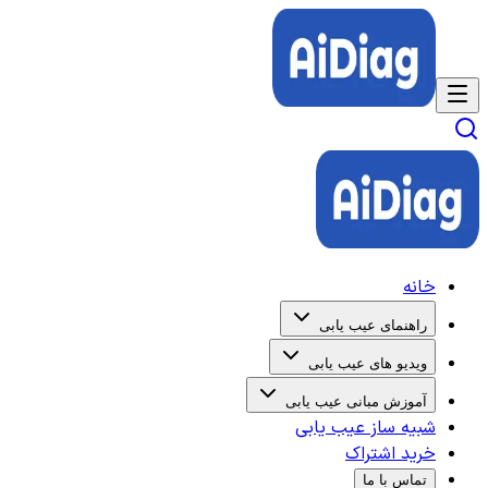
خانه
راهنمای عیب یابی
ویدیو های عیب یابی
آموزش مبانی عیب یابی
شبیه ساز عیب یابی
خرید اشتراک
تماس با ما