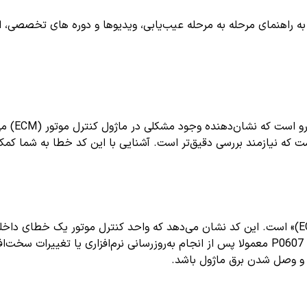
اهنمای مرحله به مرحله عیب‌یابی، ویدیوها و دوره های تخصصی، اشترا
کد خطای 7
ست که نیازمند بررسی دقیق‌تر است. آشنایی با این کد خطا به شما ک
به معنای «عیب در حافظه ماژول کنترل موتور (ECM)» است. این کد نشان می‌دهد که واحد کنت
است که بر کارکرد صحیح سیستم مدیریت پیشرانه تأثیرگذار است. کد P0607 معمولا پس از انجام به