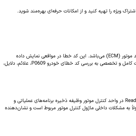
ک ویژه را تهیه کنید و از امکانات حرفه‌ای بهره‌مند شوید.
کد خطای P0609 یکی از کدهای خطا در سیستم عیب یابی خودرو است که بیانگر وجود مشکلی در ماژول حافظه رومی (ROM) کنترل واحد موتور (ECM) می‌باشد. این کد خطا در مواقعی نمایش داده
می‌شود که سیستم کنترل موتور قادر به خواندن داده‌های حافظه رومی نباشد یا این داده‌ها دچار اشکال شده باشند. در این مقاله به صورت کامل و تخصصی به بررسی کد خطای خودرو P0609، علائم، دلایل،
به معنای "خطا در حافظه ROM کنترل واحد موتور (ECM/PCM Memory Error)" است. حافظه ROM یا Read-Only Memory در واحد کنترل موتور وظیفه ذخیره برنامه‌های عملیاتی و
لاً به مشکلات داخلی ماژول کنترل موتور مربوط است و نشان‌دهنده