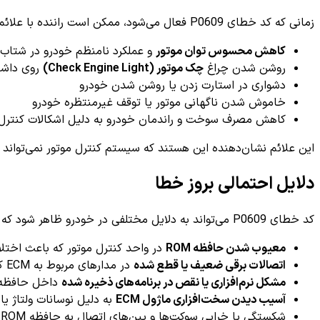
زمانی که کد خطای P0609 فعال می‌شود، ممکن است راننده با علائم زیر مواجه گردد:
کاهش محسوس توان موتور
و عملکرد نامنظم خودرو در شتاب‌
روشن شدن چراغ
چک موتور (Check Engine Light)
روی داشب
دشواری در استارت زدن یا روشن شدن خودرو
خاموش شدن ناگهانی موتور یا توقف غیرمنتظره خودرو
کاهش مصرف سوخت و راندمان خودرو به دلیل اشکالات کنترل ا
این علائم نشان‌دهنده این هستند که سیستم کنترل موتور نمی‌تواند به
دلایل احتمالی بروز خطا
کد خطای P0609 می‌تواند به دلایل مختلفی در خودرو ظاهر شود که برخی از شایع‌ترین آن‌ها عبارتند از:
معیوب شدن حافظه ROM
در واحد کنترل موتور که باعث اختلال
اتصالات برقی ضعیف یا قطع شده
در مدارهای مربوط به ECM که مانع انتقال صحیح داده‌ها می‌گردد.
مشکل نرم‌افزاری یا نقص در برنامه‌های ذخیره شده
داخل حافظه ROM به دلیل آپدیت ناقص یا آسیب دیدن فای
آسیب دیدن سخت‌افزاری ماژول ECM
به دلیل نوسانات ولتاژ ی
شکستگی یا خرابی سوکت‌ها و پین‌های اتصال به حافظه ROM