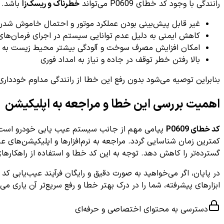
رانندگی با وجود کد خطای P0609 می‌تواند
خطرناک و ریسک‌زا
باشد. 
غیر قابل پیش‌بینی بودن عملکرد موتور و احتمال خاموش شدن نا
کاهش ایمنی به دلیل عدم توانایی سیستم در اجرای فرمان‌ها
امکان افزایش مصرف سوخت و آلودگی بیشتر محیط زیست به خ
بالا رفتن خطر توقف در جاده و نیاز به امداد فوری
بنابراین توصیه می‌شود بدون رفع این خطا از رانندگی مداوم خودداری
اهمیت بررسی این خطا و مراجعه به اپلیکیشن
کد خطای P0609
پیامی مهم از جانب سیستم عیب یابی خودرو است ک
کمترین زمان شناسایی گردد. مراجعه به نرم‌افزارها و اپلیکیشن‌های عی
گسترده‌تر را کاهش دهد. توجه به این کد خطا و استفاده از راهکاره
در پایان، اگر می‌خواهید به صورت دقیق و رایگان فرآیند عیب‌یابی کد خطای P0609 را مشاهده و دنبال کنید
ابزارهای پیشرفته، شما را در درک بهتر خطا و رفع سریع‌تر آن یاری می‌کند. پس به کمک AiDiag، عیب‌یابی خودرو را به آسانی در خانه یا محل کار انجام دهید تا
دسترسی به محتوای اختصاصی و حرفه‌ای