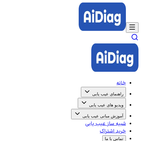
خانه
راهنمای عیب یابی
ویدیو های عیب یابی
آموزش مبانی عیب یابی
شبیه ساز عیب یابی
خرید اشتراک
تماس با ما