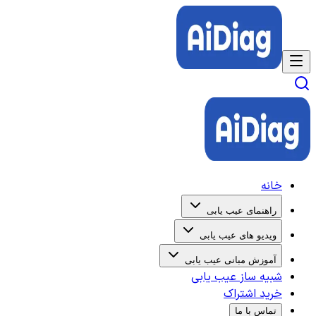
خانه
راهنمای عیب یابی
ویدیو های عیب یابی
آموزش مبانی عیب یابی
شبیه ساز عیب یابی
خرید اشتراک
تماس با ما