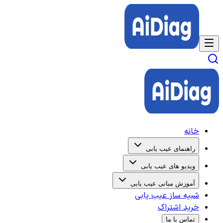
خانه
راهنمای عیب یابی
ویدیو های عیب یابی
آموزش مبانی عیب یابی
شبیه ساز عیب یابی
خرید اشتراک
تماس با ما