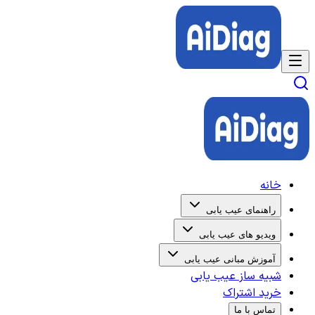
خانه
راهنمای عیب یابی
ویدیو های عیب یابی
آموزش مبانی عیب یابی
شبیه ساز عیب یابی
خرید اشتراک
تماس با ما