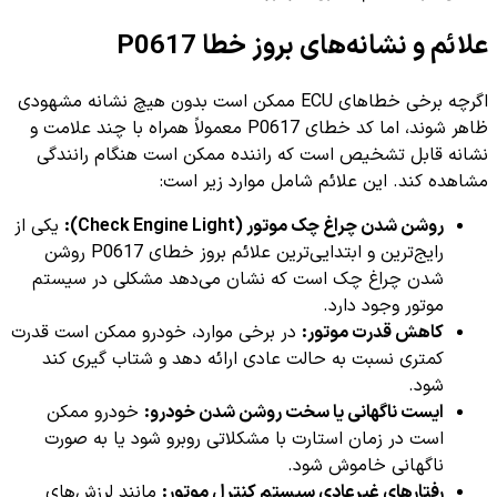
علائم و نشانه‌های بروز خطا P0617
اگرچه برخی خطاهای ECU ممکن است بدون هیچ نشانه مشهودی
ظاهر شوند، اما کد خطای P0617 معمولاً همراه با چند علامت و
نشانه قابل تشخیص است که راننده ممکن است هنگام رانندگی
مشاهده کند. این علائم شامل موارد زیر است:
روشن شدن چراغ چک موتور (Check Engine Light):
یکی از
رایج‌ترین و ابتدایی‌ترین علائم بروز خطای P0617 روشن
شدن چراغ چک است که نشان می‌دهد مشکلی در سیستم
موتور وجود دارد.
کاهش قدرت موتور:
در برخی موارد، خودرو ممکن است قدرت
کمتری نسبت به حالت عادی ارائه دهد و شتاب گیری کند
شود.
ایست ناگهانی یا سخت روشن شدن خودرو:
خودرو ممکن
است در زمان استارت با مشکلاتی روبرو شود یا به صورت
ناگهانی خاموش شود.
رفتارهای غیرعادی سیستم کنترل موتور:
مانند لرزش‌های